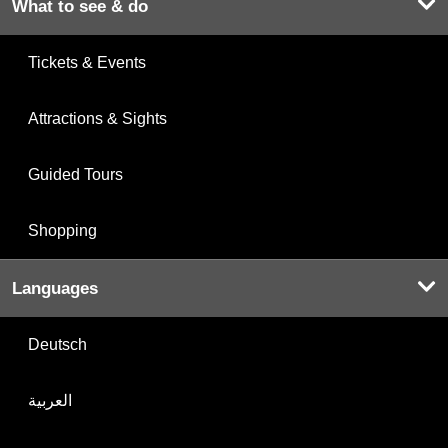
What to see & do
Tickets & Events
Attractions & Sights
Guided Tours
Shopping
Languages
Deutsch
العربية