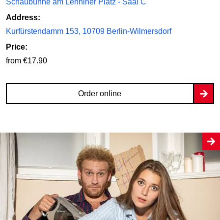
Schaubühne am Lehniner Platz - Saal C
Address:
Kurfürstendamm 153, 10709 Berlin-Wilmersdorf
Price:
from €17.90
Order online