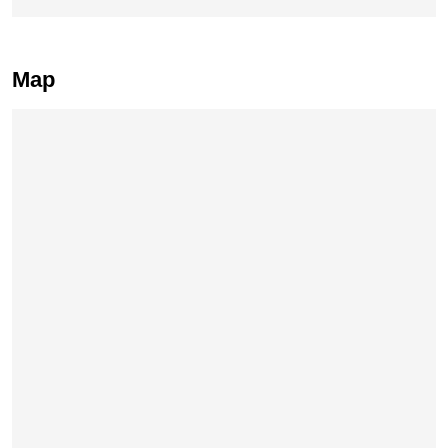
Map
Skip map