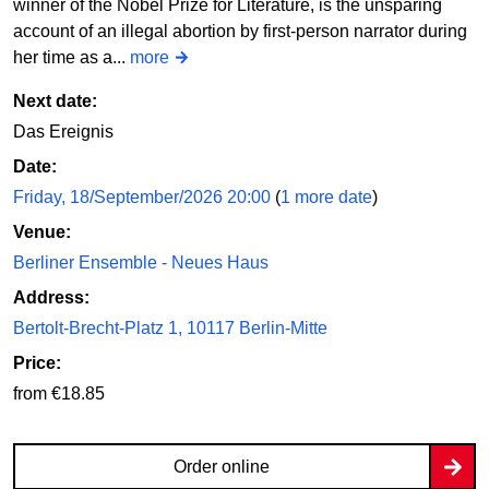
winner of the Nobel Prize for Literature, is the unsparing
account of an illegal abortion by first-person narrator during
her time as a...
more
Next date:
Das Ereignis
Date:
Friday, 18/September/2026 20:00
(
1 more date
)
Venue:
Berliner Ensemble - Neues Haus
Address:
Bertolt-Brecht-Platz 1, 10117 Berlin-Mitte
Price:
from €18.85
Order online