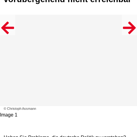
© Christoph Assmann
Image 1