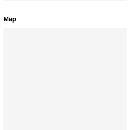
Map
Skip map