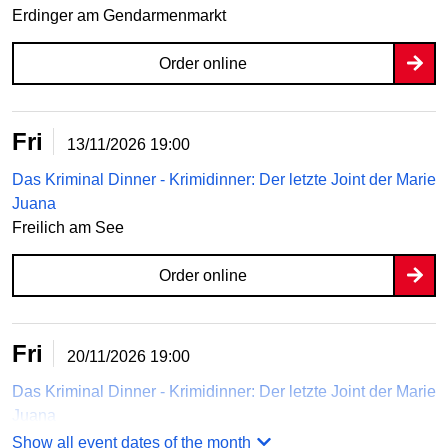
Erdinger am Gendarmenmarkt
Order online
Fri
13/11/2026
19:00
Das Kriminal Dinner - Krimidinner: Der letzte Joint der Marie
Juana
Freilich am See
Order online
Fri
20/11/2026
19:00
Das Kriminal Dinner - Krimidinner: Der letzte Joint der Marie
Juana
Paulinenhof
Show all event dates of the month