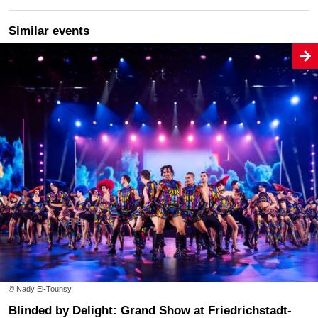
Order online
Similar events
Thu
10/12/2026
19:00
Das Kriminal Dinner - Krimidinner: Der letzte Joint der Marie
Juana
Gastronomie "Zur Historischen Mühle" Potsdam
Order online
Fri
18/12/2026
19:00
Das Kriminal Dinner - Krimidinner: Der letzte Joint der Marie
Juana
© Nady El-Tounsy
Freilich am See
Blinded by Delight: Grand Show at Friedrichstadt-