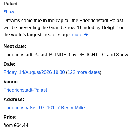
Palast
Order online
Show
Dreams come true in the capital: the Friedrichstadt-Palast
Sun
will be presenting the Grand Show “Blinded by Delight” on
03/01/2027
17:00
the world's largest theater stage.
more
Das Kriminal Dinner – Krimidinner Der letzte Joint der Marie
Juana
Next date:
Gastronomie "Zur Historischen Mühle" Potsdam
Friedrichstadt-Palast: BLINDED by DELIGHT - Grand Show
Date:
Order online
Friday, 14/August/2026 19:30
(
122 more dates
)
Venue:
Fri
Friedrichstadt-Palast
12/02/2027
19:00
Address:
Das Kriminal Dinner – Krimidinner Der letzte Joint der Marie
Friedrichstraße 107, 10117 Berlin-Mitte
Juana
Willmersdorfer Hof
Price:
from €64.44
Order online