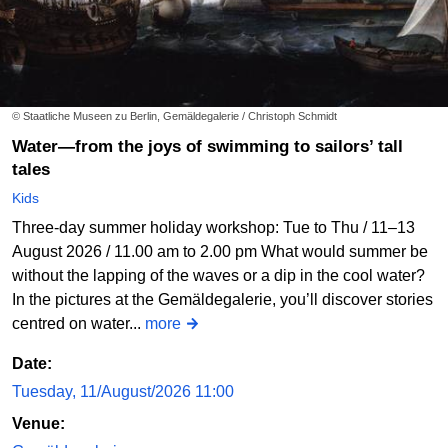
© Staatliche Museen zu Berlin, Gemäldegalerie / Christoph Schmidt
Water—from the joys of swimming to sailors’ tall
tales
Kids
Three-day summer holiday workshop: Tue to Thu / 11–13
August 2026 / 11.00 am to 2.00 pm What would summer be
without the lapping of the waves or a dip in the cool water?
In the pictures at the Gemäldegalerie, you’ll discover stories
centred on water...
more
Date:
Tuesday, 11/August/2026 11:00
Venue: