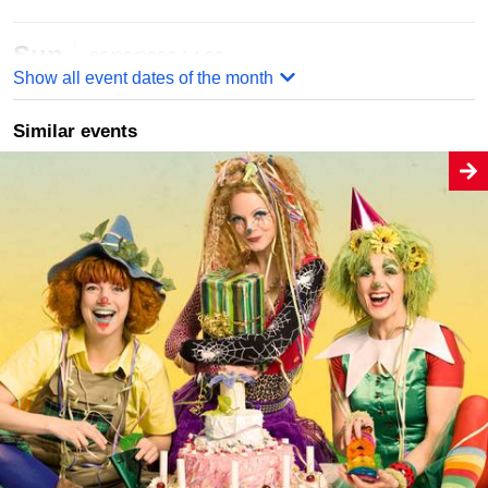
Sun
06/09/2026
14:00
Show all event dates of the month
Die Kinder-Zaubershow
Ben Blu´s Illusionstheater
Similar events
Order online
Sat
12/09/2026
16:00
Die Kinder-Zaubershow
Ben Blu´s Illusionstheater
Order online
Sun
13/09/2026
14:00