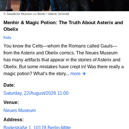
© Staatliche Museen zu Berlin / Valerie Schmidt
Menhir & Magic Potion: The Truth About Asterix and
Obelix
Kids
You know the Celts—whom the Romans called Gauls—
from the Asterix and Obelix comics. The Neues Museum
has many artifacts that appear in the stories of Asterix and
Obelix. But some mistakes have crept in! Was there really a
magic potion? What’s the story...
more
Date:
Saturday, 22/August/2026 11:00
Venue:
Neues Museum
Address:
Bodestraße 1, 10178 Berlin-Mitte