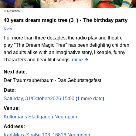
Die Kinder-Zaubershow
© Reservix
Ben Blu´s Illusionstheater
40 years dream magic tree (3+) - The birthday party
Order online
Kids
For more than three decades, the radio play and theatre
play "The Dream Magic Tree" has been delighting children
Sat
19/09/2026
16:00
and adults alike with an imaginative story, likeable, funny
characters and beautiful songs.
more
Die Kinder-Zaubershow
Ben Blu´s Illusionstheater
Next date:
Der Traumzauberbaum - Das Geburtstagsfest
Order online
Date:
Saturday, 31/October/2026 15:00
(
1 more date
)
Venue:
Kulturhaus Stadtgarten Neuruppin
Address:
Karl-Marx-Straße 103, 16816 Neuruppin