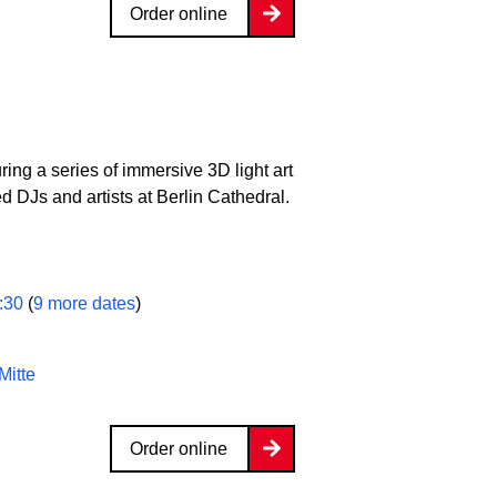
Order online
uring a series of immersive 3D light art
DJs and artists at Berlin Cathedral.
9:30
(
9 more dates
)
Mitte
Order online