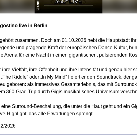
gostino live in Berlin
 gehört zusammen. Doch am 01.10.2026 hebt die Hauptstadt ihr 
egende und prägende Kraft der europäischen Dance-Kultur, bri
e Arena für eine Nacht in einen gigantischen, pulsierenden Ko
ihre Vielfalt, ihre Offenheit und ihre Intensität und genau hier 
, „The Riddle“ oder „In My Mind“ liefert er den Soundtrack, der
u geboren: als immersives Gesamterlebnis, das mit Surround
em 360-Grad-Trip durch Gigis musikalisches Universum verschm
n, eine Surround-Beschallung, die unter die Haut geht und ein 
ve-Highlight, das alle Erwartungen sprengt.
12/2026