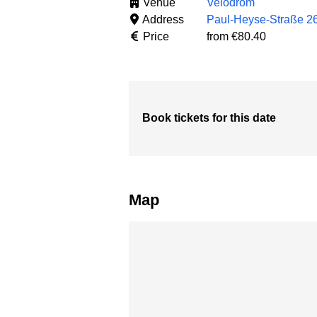
Venue
Velodrom
Address
Paul-Heyse-Straße 26
Price
from €80.40
Book tickets for this date
Map
Skip map