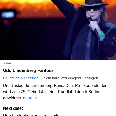
Gesamtführung Kloster Neuzelle
Orangerie Neuzelle - Stiftung Stift Neuzelle
Order online
Sat
12/09/2026
14:30
Gesamtführung Kloster Neuzelle
© dpa
Orangerie Neuzelle - Stiftung Stift Neuzelle
Udo Lindenberg Fantour
Order online
Education & Lectures
Seminare/Workshops/Führungen
Die Bustour für Lindenberg-Fans: Dem Panikpräsidenten
wird zum 75. Geburtstag eine Rundfahrt durch Berlin
Sat
19/09/2026
14:30
gewidmet.
more
Gesamtführung Kloster Neuzelle
Next date:
Orangerie Neuzelle - Stiftung Stift Neuzelle
Udo-Lindenberg-Fantour Berlin