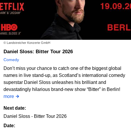
Order online
Wed
07/10/2026
20:30
Der Mad Monkey Mittwoch
© Landstreicher Konzerte GmbH
Mad Monkey Room
Daniel Sloss: Bitter Tour 2026
Order online
Comedy
Don’t miss your chance to catch one of the biggest global
names in live stand-up, as Scotland’s international comedy
Wed
14/10/2026
20:30
superstar Daniel Sloss unleashes his brilliant and
devastatingly hilarious brand-new show “Bitter” in Berlin!
Der Mad Monkey Mittwoch
more
Mad Monkey Room
Next date:
Order online
Daniel Sloss - Bitter Tour 2026
Date: