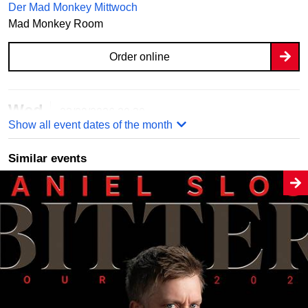
Der Mad Monkey Mittwoch
Mad Monkey Room
Order online
Wed
23/09/2026
20:30
Show all event dates of the month
Der Mad Monkey Mittwoch
Mad Monkey Room
Similar events
Order online
Wed
30/09/2026
20:30
Der Mad Monkey Mittwoch
Mad Monkey Room