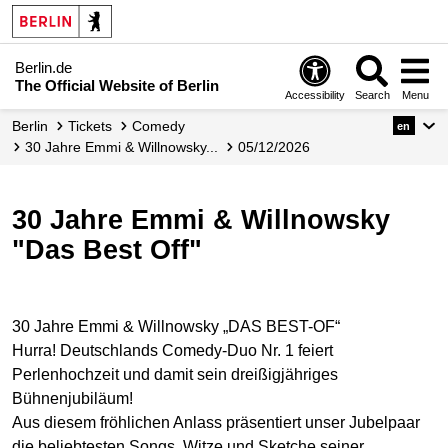
Berlin.de
The Official Website of Berlin
Accessibility
Search
Menu
Berlin
Tickets
Comedy
en
30 Jahre Emmi & Willnowsky...
05/12/2026
30 Jahre Emmi & Willnowsky
"Das Best Off"
30 Jahre Emmi & Willnowsky „DAS BEST-OF“
Hurra! Deutschlands Comedy-Duo Nr. 1 feiert
Perlenhochzeit und damit sein dreißigjähriges
Bühnenjubiläum!
Aus diesem fröhlichen Anlass präsentiert unser Jubelpaar
die beliebtesten Songs, Witze und Sketche seiner