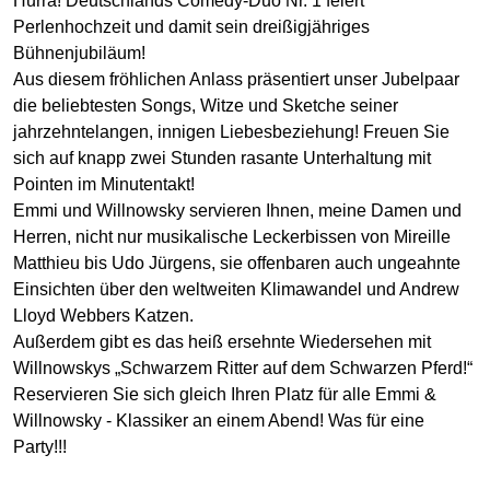
Hurra! Deutschlands Comedy-Duo Nr. 1 feiert
Perlenhochzeit und damit sein dreißigjähriges
Bühnenjubiläum!
Aus diesem fröhlichen Anlass präsentiert unser Jubelpaar
die beliebtesten Songs, Witze und Sketche seiner
jahrzehntelangen, innigen Liebesbeziehung! Freuen Sie
sich auf knapp zwei Stunden rasante Unterhaltung mit
Pointen im Minutentakt!
Emmi und Willnowsky servieren Ihnen, meine Damen und
Herren, nicht nur musikalische Leckerbissen von Mireille
Matthieu bis Udo Jürgens, sie offenbaren auch ungeahnte
Einsichten über den weltweiten Klimawandel und Andrew
Lloyd Webbers Katzen.
Außerdem gibt es das heiß ersehnte Wiedersehen mit
Willnowskys „Schwarzem Ritter auf dem Schwarzen Pferd!“
Reservieren Sie sich gleich Ihren Platz für alle Emmi &
Willnowsky - Klassiker an einem Abend! Was für eine
Party!!!