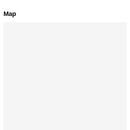
Map
Skip map