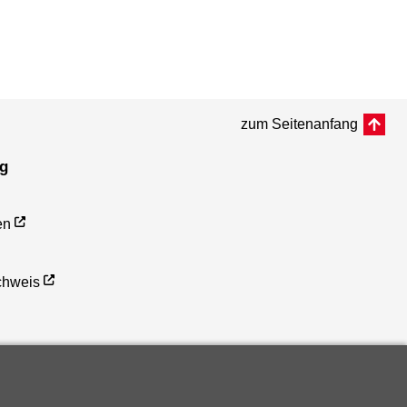
zum Seitenanfang
ng
en
hweis