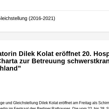
leichstellung (2016-2021)
“Charta zur Betreuung schwerstkra
hland”
ege und Gleichstellung Dilek Kolat eröffnet am Freitag als Schi
erlin im Festsaal des Berliner Rathauses. Die vom 22. bis 28.