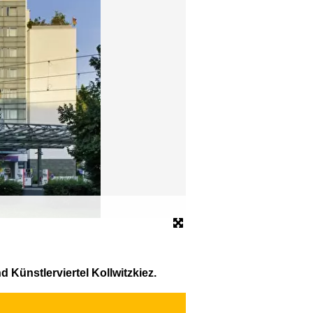
ibis Berlin Mitte
© ibis Berlin Mitte
 Künstlerviertel Kollwitzkiez.