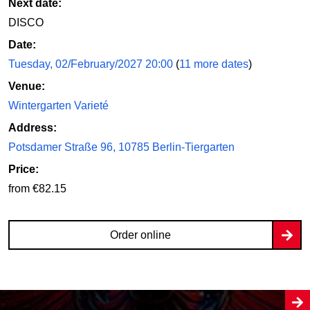
Next date:
DISCO
Date:
Tuesday, 02/February/2027 20:00
(
11 more dates
)
Venue:
Wintergarten Varieté
Address:
Potsdamer Straße 96, 10785 Berlin-Tiergarten
Price:
from €82.15
Order online