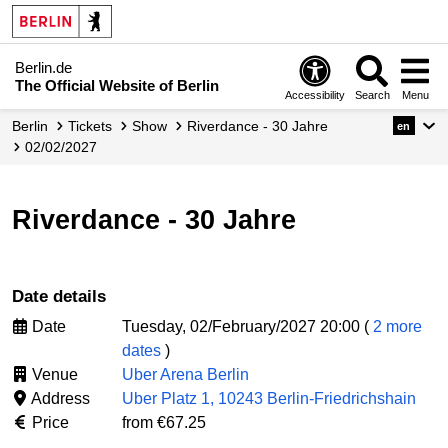
Berlin.de
The Official Website of Berlin
Accessibility
Search
Menu
Berlin
Tickets
Show
Riverdance - 30 Jahre
en
02/02/2027
Riverdance - 30 Jahre
Date details
Date
Tuesday, 02/February/2027 20:00 (
2 more
dates
)
Venue
Uber Arena Berlin
Address
Uber Platz 1, 10243 Berlin-Friedrichshain
Price
from €67.25