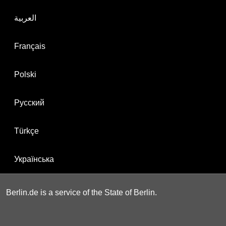
العربية
Français
Polski
Русский
Türkçe
Українська
Berlin.de is a service of the State of Berlin.