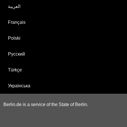
العربية
Français
Polski
Русский
Türkçe
Українська
Berlin.de is a service of the State of Berlin.