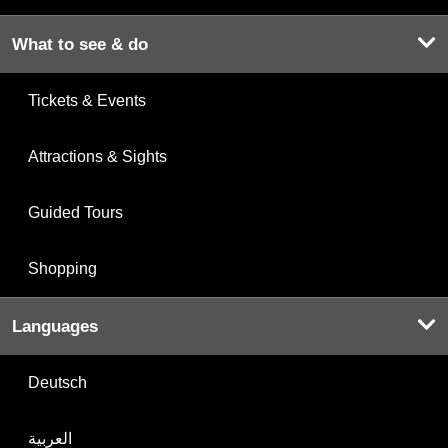
What to see & do
Tickets & Events
Attractions & Sights
Guided Tours
Shopping
Languages
Deutsch
العربية