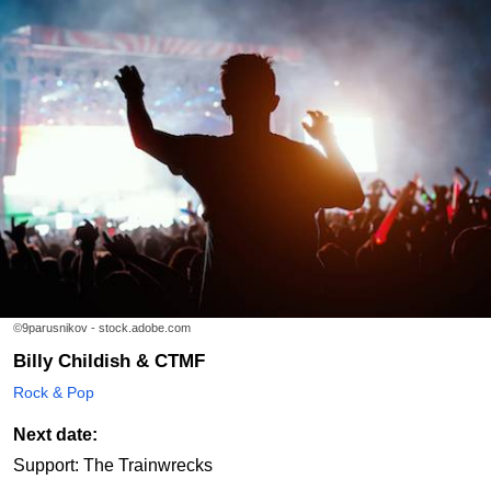
©9parusnikov - stock.adobe.com
Billy Childish & CTMF
Rock & Pop
Next date:
Support: The Trainwrecks