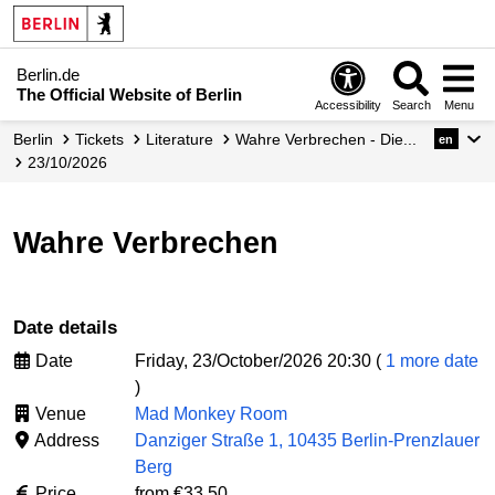
Berlin.de
The Official Website of Berlin
Accessibility
Search
Menu
Berlin
Tickets
Literature
Wahre Verbrechen - Die...
en
23/10/2026
Wahre Verbrechen
Date details
Date
Friday, 23/October/2026 20:30 (
1 more date
)
Venue
Mad Monkey Room
Address
Danziger Straße 1, 10435 Berlin-Prenzlauer
Berg
Price
from €33.50