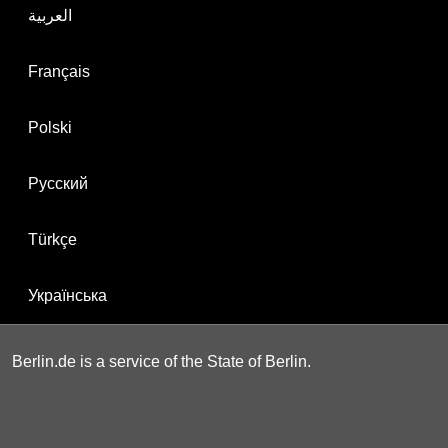
العربية
Français
Polski
Русский
Türkçe
Українська
Berlin.de is a service of the State of Berlin.