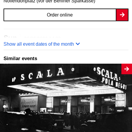
Nollendorfplatz (vor der Berliner Sparkasse)
Order online
Sun
30/08/2026
14:00
Show all event dates of the month
Die 1920er Jahre
Nollendorfplatz (vor der Berliner Sparkasse)
Similar events
Order online
Thu
03/09/2026
17:30
Die 1920er Jahre
Nollendorfplatz (vor der Berliner Sparkasse)
Order online