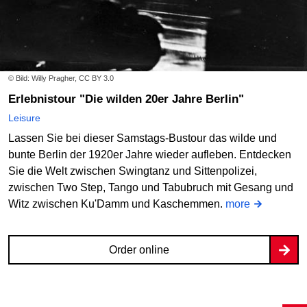
Sun
06/09/2026
14:00
Die 1920er Jahre
© Bild: Willy Pragher, CC BY 3.0
Nollendorfplatz (vor der Berliner Sparkasse)
Erlebnistour "Die wilden 20er Jahre Berlin"
Order online
Leisure
Lassen Sie bei dieser Samstags-Bustour das wilde und
bunte Berlin der 1920er Jahre wieder aufleben. Entdecken
Thu
10/09/2026
17:30
Sie die Welt zwischen Swingtanz und Sittenpolizei,
zwischen Two Step, Tango und Tabubruch mit Gesang und
Die 1920er Jahre
Witz zwischen Ku'Damm und Kaschemmen.
more
Nollendorfplatz (vor der Berliner Sparkasse)
Order online
Order online