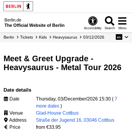
Berlin.de
The Official Website of Berlin
Accessibility
Search
Menu
Berlin
Tickets
Kids
Heavysaurus
03/12/2026
en
Meet & Greet Upgrade -
Heavysaurus - Metal Tour 2026
Date details
Date
Thursday, 03/December/2026 15:30 (
7
more dates
)
Venue
Glad-House Cottbus
Address
Straße der Jugend 16, 03046 Cottbus
Price
from €33.95