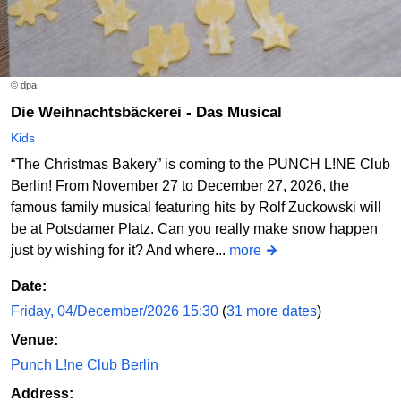
© dpa
Die Weihnachtsbäckerei - Das Musical
Kids
“The Christmas Bakery” is coming to the PUNCH L!NE Club
Berlin! From November 27 to December 27, 2026, the
famous family musical featuring hits by Rolf Zuckowski will
be at Potsdamer Platz. Can you really make snow happen
just by wishing for it? And where...
more
Date:
Friday, 04/December/2026 15:30
(
31 more dates
)
Venue:
Punch L!ne Club Berlin
Address: