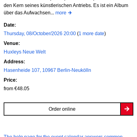
den Kern seines künstlerischen Antriebs. Es ist ein Album
über das Aufwachsen...
more
Date:
Thursday, 08/October/2026 20:00
(
1 more date
)
Venue:
Huxleys Neue Welt
Address:
Hasenheide 107, 10967 Berlin-Neukölln
Price:
from €48.05
Order online
The help page for the event calendar answers common