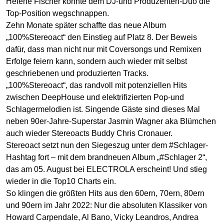
Helene Fischer konnte dem DJ-und Produzenten-Duo die
Top-Position wegschnappen.
Zehn Monate später schaffte das neue Album
„100%Stereoact“ den Einstieg auf Platz 8. Der Beweis
dafür, dass man nicht nur mit Coversongs und Remixen
Erfolge feiern kann, sondern auch wieder mit selbst
geschriebenen und produzierten Tracks.
„100%Stereoact“, das randvoll mit potenziellen Hits
zwischen DeepHouse und elektrifizierten Pop-und
Schlagermelodien ist. Singende Gäste sind dieses Mal
neben 90er-Jahre-Superstar Jasmin Wagner aka Blümchen
auch wieder Stereoacts Buddy Chris Cronauer.
Stereoact setzt nun den Siegeszug unter dem #Schlager-
Hashtag fort – mit dem brandneuen Album „#Schlager 2“,
das am 05. August bei ELECTROLA erscheint! Und stieg
wieder in die Top10 Charts ein.
So klingen die größten Hits aus den 60ern, 70ern, 80ern
und 90ern im Jahr 2022: Nur die absoluten Klassiker von
Howard Carpendale, Al Bano, Vicky Leandros, Andrea