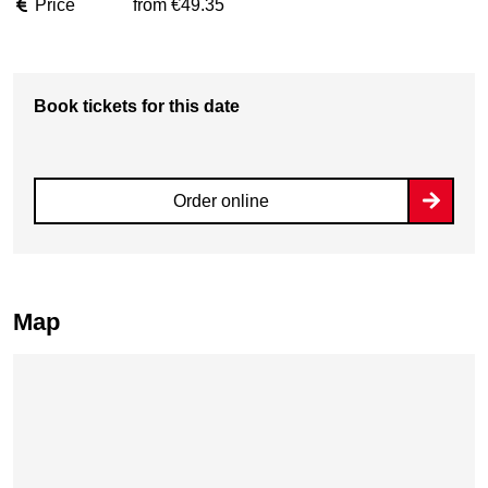
Price
from €49.35
Book tickets for this date
Order online
Map
Skip map