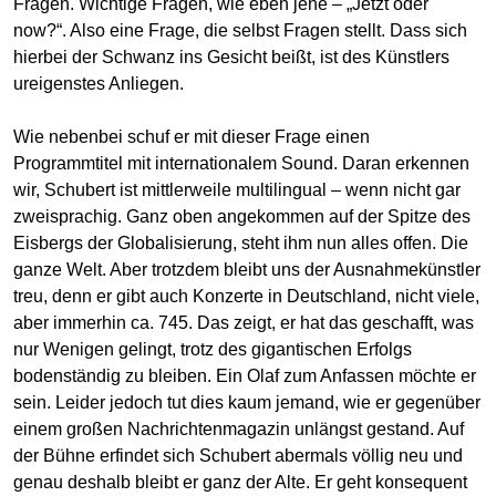
Fragen. Wichtige Fragen, wie eben jene – „Jetzt oder
now?“. Also eine Frage, die selbst Fragen stellt. Dass sich
hierbei der Schwanz ins Gesicht beißt, ist des Künstlers
ureigenstes Anliegen.
Wie nebenbei schuf er mit dieser Frage einen
Programmtitel mit internationalem Sound. Daran erkennen
wir, Schubert ist mittlerweile multilingual – wenn nicht gar
zweisprachig. Ganz oben angekommen auf der Spitze des
Eisbergs der Globalisierung, steht ihm nun alles offen. Die
ganze Welt. Aber trotzdem bleibt uns der Ausnahmekünstler
treu, denn er gibt auch Konzerte in Deutschland, nicht viele,
aber immerhin ca. 745. Das zeigt, er hat das geschafft, was
nur Wenigen gelingt, trotz des gigantischen Erfolgs
bodenständig zu bleiben. Ein Olaf zum Anfassen möchte er
sein. Leider jedoch tut dies kaum jemand, wie er gegenüber
einem großen Nachrichtenmagazin unlängst gestand. Auf
der Bühne erfindet sich Schubert abermals völlig neu und
genau deshalb bleibt er ganz der Alte. Er geht konsequent