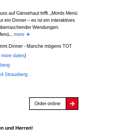
s auf Gänsehaut trifft. „Mords Menü
r ein Dinner – es ist ein interaktives
d überraschender Wendungen.
Menü...
more
Krimi Dinner - Manche mögens TOT
 more dates
)
sberg
44 Strausberg
Order online
en und Herren!