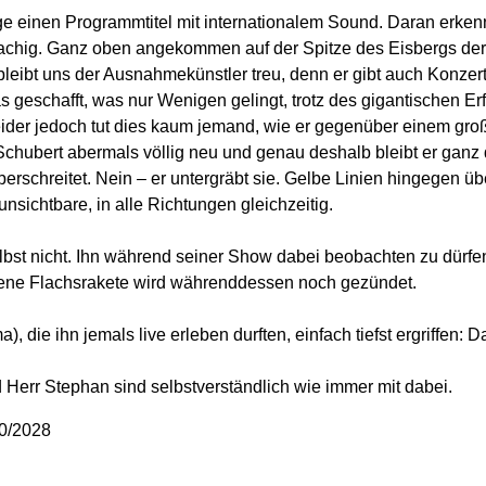
e einen Programmtitel mit internationalem Sound. Daran erkenne
rachig. Ganz oben angekommen auf der Spitze des Eisbergs der 
bleibt uns der Ausnahmekünstler treu, denn er gibt auch Konzert
as geschafft, was nur Wenigen gelingt, trotz des gigantischen E
eider jedoch tut dies kaum jemand, wie er gegenüber einem gr
 Schubert abermals völlig neu und genau deshalb bleibt er ganz 
überschreitet. Nein – er untergräbt sie. Gelbe Linien hingegen übe
sichtbare, in alle Richtungen gleichzeitig.
elbst nicht. Ihn während seiner Show dabei beobachten zu dürfen
jene Flachsrakete wird währenddessen noch gezündet.
, die ihn jemals live erleben durften, einfach tiefst ergriffen: D
Herr Stephan sind selbstverständlich wie immer mit dabei.
10/2028