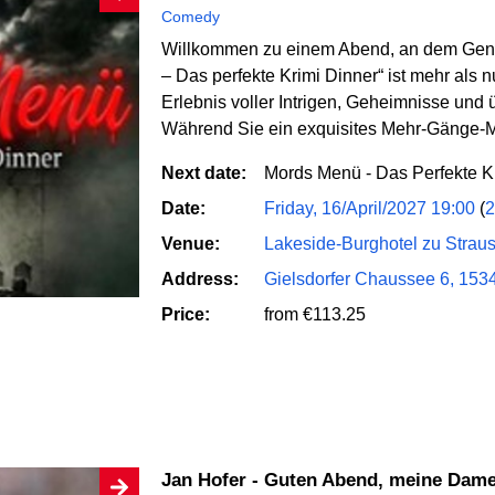
Comedy
Willkommen zu einem Abend, an dem Genus
– Das perfekte Krimi Dinner“ ist mehr als nu
Erlebnis voller Intrigen, Geheimnisse un
Während Sie ein exquisites Mehr-Gänge-
Next date:
Mords Menü - Das Perfekte 
Date:
Friday, 16/April/2027 19:00
(
2
Venue:
Lakeside-Burghotel zu Strau
Address:
Gielsdorfer Chaussee 6, 153
Price:
from €113.25
Jan Hofer - Guten Abend, meine Dam