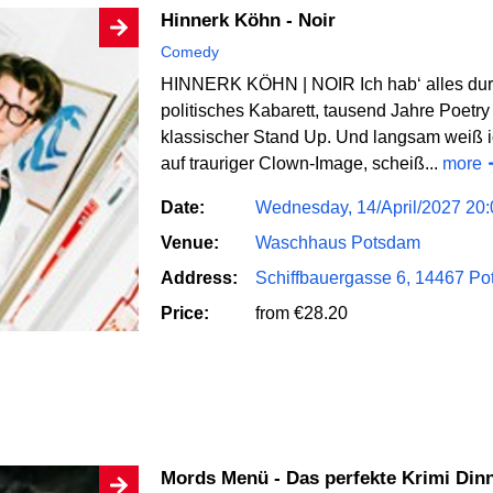
Hinnerk Köhn - Noir
Comedy
HINNERK KÖHN | NOIR Ich hab‘ alles durc
politisches Kabarett, tausend Jahre Poetr
klassischer Stand Up. Und langsam weiß ic
auf trauriger Clown-Image, scheiß...
more
Date:
Wednesday, 14/April/2027 20:
Venue:
Waschhaus Potsdam
Address:
Schiffbauergasse 6, 14467 P
Price:
from €28.20
Mords Menü - Das perfekte Krimi Din