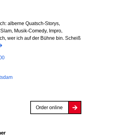
h: alberne Quatsch-Storys,
y Slam, Musik-Comedy, Impro,
h, wer ich auf der Bühne bin. Scheiß
00
otsdam
Order online
ner