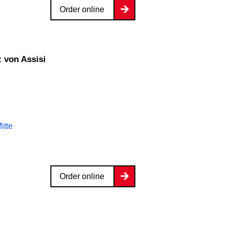
Order online
z von Assisi
itte
Order online