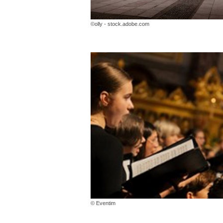
©olly - stock.adobe.com
© Eventim