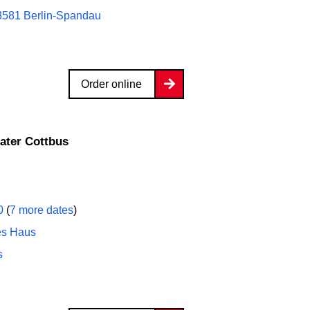
3581 Berlin-Spandau
Order online
eater Cottbus
00
(
7 more dates
)
es Haus
s