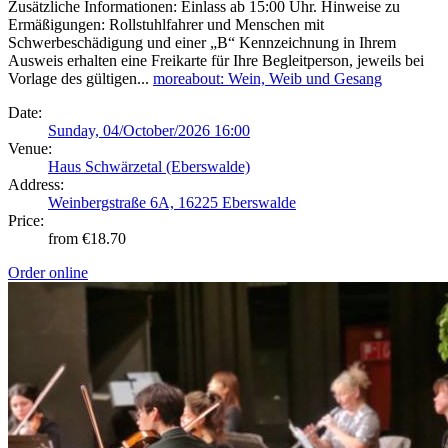
Zusätzliche Informationen: Einlass ab 15:00 Uhr. Hinweise zu
Ermäßigungen: Rollstuhlfahrer und Menschen mit
Schwerbeschädigung und einer „B“ Kennzeichnung in Ihrem
Ausweis erhalten eine Freikarte für Ihre Begleitperson, jeweils bei
Vorlage des gültigen...
more
about: Wein, Weib und Gesang
Date:
Sunday, 04/October/2026 16:00
Venue:
Haus Schwärzetal (Eberswalde)
Address:
Weinbergstraße 6A, 16225 Eberswalde
Price:
from €18.70
Order online