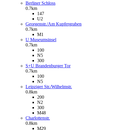
Berliner Schloss
0.7km
147
U2
Georgenstr./Am Kupfergraben
0.7km
M1
U Museumsinsel
0.7km
100
N5
300
S+U Brandenburger Tor
0.7km
100
N5
Leipziger Str./Wilhelmstr.
0.8km
200
N2
300
M48
Charlottenstr.
0.8km
M29