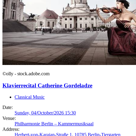
©olly - stock.adobe.com
Klavierrecital Catherine Gordeladze
Classical Music
Date:
Sunday, 04/October/2026 15:30
Venue:
Philharmonie Berlin – Kammermusiksaal
Address:
Herbert-von-Karajan-Straße 1, 10785 Berlin-Tiergarten