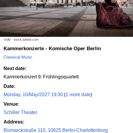
©olly - stock.adobe.com
Kammerkonzerte - Komische Oper Berlin
Classical Music
Next date:
Kammerkonzert 9: Frühlingsquartett
Date:
Monday, 10/May/2027 19:30
(
1 more date
)
Venue:
Schiller Theater
Address:
Bismarckstraße 110, 10625 Berlin-Charlottenburg