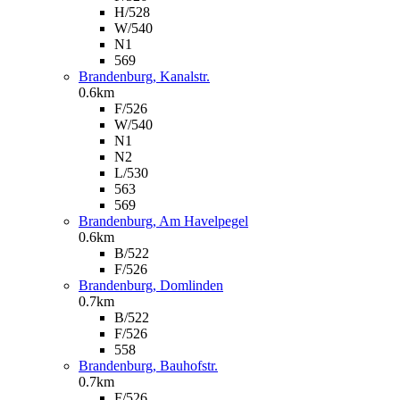
H/528
W/540
N1
569
Brandenburg, Kanalstr.
0.6km
F/526
W/540
N1
N2
L/530
563
569
Brandenburg, Am Havelpegel
0.6km
B/522
F/526
Brandenburg, Domlinden
0.7km
B/522
F/526
558
Brandenburg, Bauhofstr.
0.7km
F/526