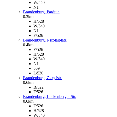
W/540
N1
Brandenburg, Parduin
0.3km
H/528
W/540
N1
F/526
Brandenburg, Nicolaiplatz
0.4km
F/526
H/528
W/540
N1
569
L/530
Brandenburg, Ziegelstr.
0.6km
B/522
F/526
Brandenburg, Luckenberger Str.
0.6km
F/526
H/528
W/540