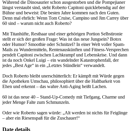
Während die Dinosaurier schon ausgestorben und die Pompejianer
längst verstaubt sind, steht Roberto Capitoni quicklebendig auf der
Bühne und beweist: Die besten Jahre kommen nach den Guten.
Denn mal ehrlich: Wenn Tom Cruise, Campino und Jim Carrey über
60 sind – warum nicht auch Roberto?
Mit Titanhüfte, Resthaar und einer gehörigen Portion Selbstironie
stellt er sich der großen Frage: Was ist das neue Jungsein? Botox
oder Humor? Smoothie oder Schnitzel? In einer Welt voller Spam-
Mails zu Wundermitteln, Rentenauskünften und Fitness-Versprechen
pendelt Capitoni zwischen Lachkrampf und Lebenskrise. Und dann
ist da noch Onkel Luigi – ein wandelnder Katastrophenfall, der
jedes „Best Age“ in ein „Letztes Stündlein“ verwandelt.
Doch Roberto bleibt unerschütterlich: Er kämpft mit Würde gegen
die Apotheken Umschau, philosophiert über die Haltbarkeit von
Ehen und erkennt – das wahre Anti-Aging heißt Lachen.
60 ist das neue 40 – Stand-Up-Comedy mit Tiefgang, Charme und
jeder Menge Falte zum Schmunzeln.
Oder wie Roberto sagen würde: „Alt werden ist nichts für Feiglinge
– aber ein Riesenspaß für die Zuschauer!“
Date details