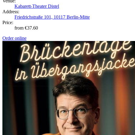
Venue:
Kabarett-Theater Distel
Address:
Friedrichstraße 101, 10117 Berlin-Mitte
Price:
from €37.60
Order online