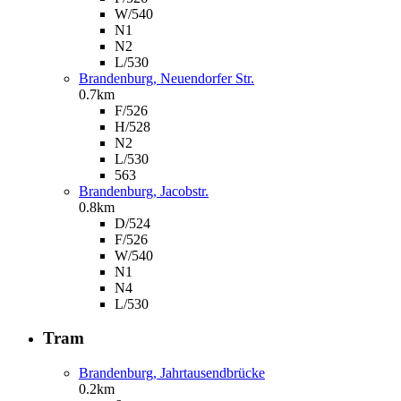
W/540
N1
N2
L/530
Brandenburg, Neuendorfer Str.
0.7km
F/526
H/528
N2
L/530
563
Brandenburg, Jacobstr.
0.8km
D/524
F/526
W/540
N1
N4
L/530
Tram
Brandenburg, Jahrtausendbrücke
0.2km