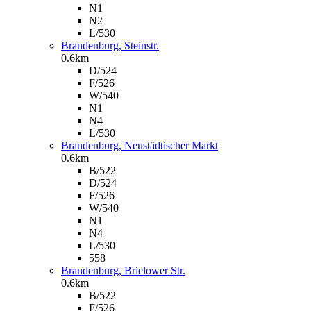
N1
N2
L/530
Brandenburg, Steinstr.
0.6km
D/524
F/526
W/540
N1
N4
L/530
Brandenburg, Neustädtischer Markt
0.6km
B/522
D/524
F/526
W/540
N1
N4
L/530
558
Brandenburg, Brielower Str.
0.6km
B/522
F/526