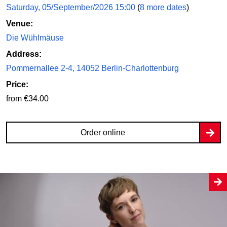
Saturday, 05/September/2026 15:00
(
8 more dates
)
Venue:
Die Wühlmäuse
Address:
Pommernallee 2-4, 14052 Berlin-Charlottenburg
Price:
from €34.00
Order online