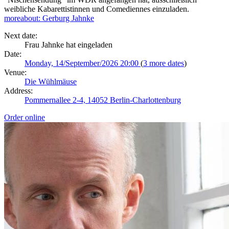
weibliche Kabarettistinnen und Comediennes einzuladen.
more
about: Gerburg Jahnke
Next date:
Frau Jahnke hat eingeladen
Date:
Monday, 14/September/2026 20:00
(
3 more dates
)
Venue:
Die Wühlmäuse
Address:
Pommernallee 2-4, 14052 Berlin-Charlottenburg
Order online