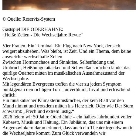
© Quelle: Reservix-System
Gastspiel DIE ODERHÄHNE:
„Heiße Zeiten - Die Wechseljahre Revue“
Vier Frauen. Ein Terminal. Ein Flug nach New York, der sich
weigert abzuheben. Was bleibt, ist Zeit. Und ein Thema, dem keine
ausweicht: wechselhafte Zeiten.
Zwischen Hormonchaos und Sinnkrise, Selbstfindung und
Umbruch, Heißhungerattacken und Schweißausbrüchen landet das
quirlige Quartett mitten im musikalischen Ausnahmezustand der
Wechseljahre.
Mit legendären Evergreens treffen die vier zu jedem Symptom
punktgenau den richtigen Ton – unverblümt, frivol und erfrischend
ehrlich.
Ein musikalischer Klimakteriumskracher, der kein Blatt vor den
Mund nimmt und trotzdem mitten ins Herz zielt. Oder wie Der Stern
schwärmt: „Frech und extrem lustig.“
2026 feiern wir 50 Jahre Oderhähne – ein halbes Jahrhundert voller
Kabarett, Musik und Haltung. Ein Jubiläum, das uns mit einem
Augenzwinkern daran erinnert, dass auch ein Theater irgendwann in
die Wechseljahre kommt. Zum Glück verwandeln wir