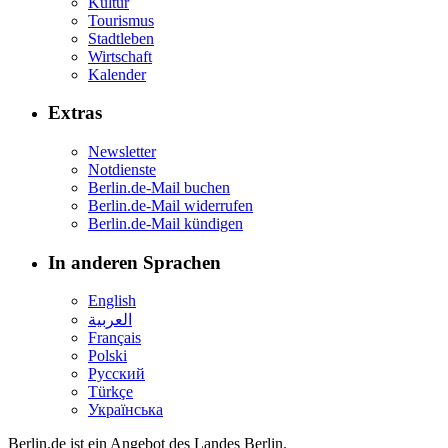
Kultur
Tourismus
Stadtleben
Wirtschaft
Kalender
Extras
Newsletter
Notdienste
Berlin.de-Mail buchen
Berlin.de-Mail widerrufen
Berlin.de-Mail kündigen
In anderen Sprachen
English
العربية
Français
Polski
Русский
Türkçe
Українська
Berlin.de ist ein Angebot des Landes Berlin.