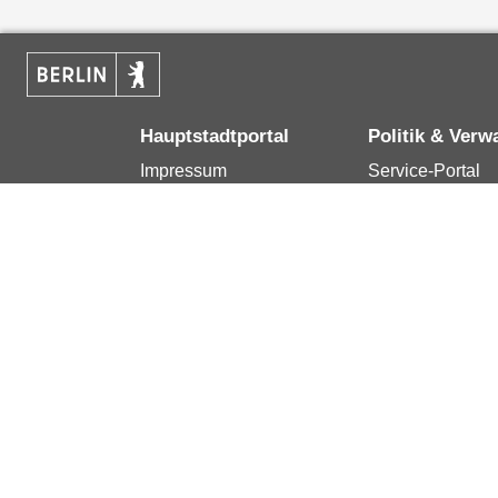
Hauptstadtportal
Politik & Verw
Impressum
Service-Portal
Kontakt
Bürgertelefon 1
Datenschutzerklärung
Terminvereinba
Erklärung zur
Presse
Barrierefreiheit
Karriere im Land
Berlin.de ist ein Angebot des Landes Berlin.