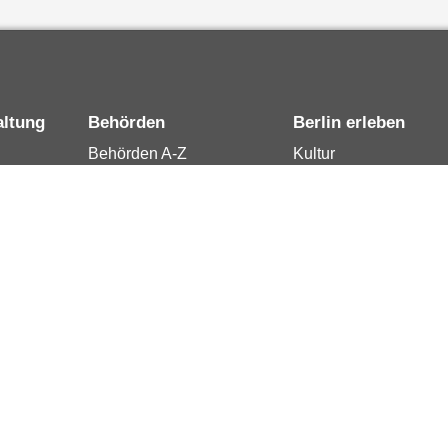
altung
Behörden
Berlin erleben
Behörden A-Z
Kultur
15
Senatsverwaltungen
Tourismus
rung
Bezirksämter
Stadtleben
Bürgerämter
Wirtschaft
 Berlin
Jobcenter
Kalender