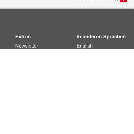
Extras
In anderen Sprachen
Newsletter
English
Notdienste
العربية
Berlin.de-Mail buchen
Français
Berlin.de-Mail
Polski
widerrufen
Русский
Berlin.de-Mail
Türkçe
kündigen
Українська