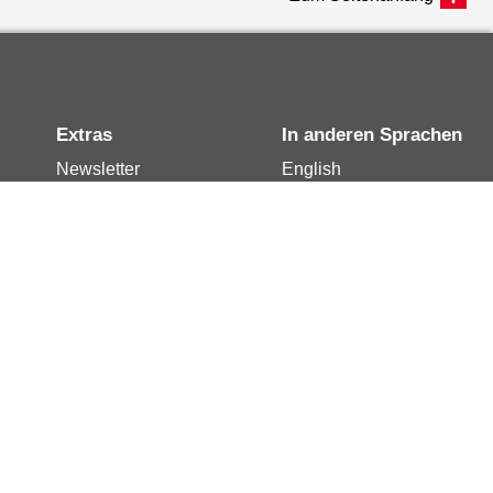
Extras
In anderen Sprachen
Newsletter
English
Notdienste
العربية
Berlin.de-Mail buchen
Français
Berlin.de-Mail
Polski
widerrufen
Русский
Berlin.de-Mail
Türkçe
kündigen
Українська