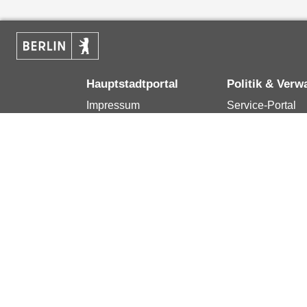
Hauptstadtportal
Politik & Verw
Impressum
Service-Portal
Kontakt
Bürgertelefon 1
Datenschutzerklärung
Terminvereinba
Erklärung zur
Presse
Barrierefreiheit
Karriere im Land
Berlin.de ist ein Angebot des Landes Berlin.