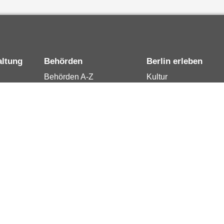
altung
Behörden
Berlin erleben
Behörden A-Z
Kultur
15
Senatsverwaltungen
Tourismus
rung
Bezirksämter
Stadtleben
Bürgerämter
Wirtschaft
 Berlin
Jobcenter
Kalender