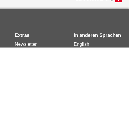
Extras
In anderen Sprachen
Newsletter
English
Notdienste
العربية
Berlin.de-Mail buchen
Français
Berlin.de-Mail
Polski
widerrufen
Русский
Berlin.de-Mail
Türkçe
kündigen
Українська