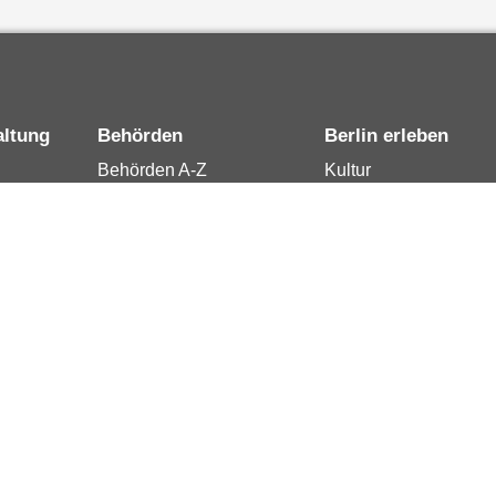
altung
Behörden
Berlin erleben
Behörden A-Z
Kultur
15
Senatsverwaltungen
Tourismus
rung
Bezirksämter
Stadtleben
Bürgerämter
Wirtschaft
 Berlin
Jobcenter
Kalender