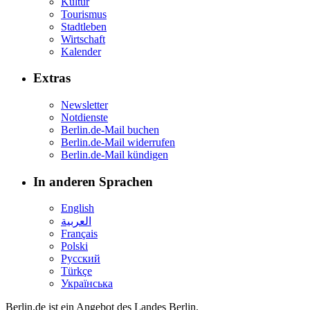
Kultur
Tourismus
Stadtleben
Wirtschaft
Kalender
Extras
Newsletter
Notdienste
Berlin.de-Mail buchen
Berlin.de-Mail widerrufen
Berlin.de-Mail kündigen
In anderen Sprachen
English
العربية
Français
Polski
Русский
Türkçe
Українська
Berlin.de ist ein Angebot des Landes Berlin.