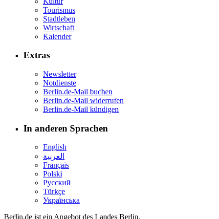
Kultur
Tourismus
Stadtleben
Wirtschaft
Kalender
Extras
Newsletter
Notdienste
Berlin.de-Mail buchen
Berlin.de-Mail widerrufen
Berlin.de-Mail kündigen
In anderen Sprachen
English
العربية
Français
Polski
Русский
Türkçe
Українська
Berlin.de ist ein Angebot des Landes Berlin.