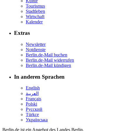
Kultur
Tourismus
Stadtleben
Wirtschaft
Kalender
Extras
Newsletter
Notdienste
Berlin.de-Mail buchen
Berlin.de-Mail widerrufen
Berlin.de-Mail kündigen
In anderen Sprachen
English
العربية
Français
Polski
Русский
Türkçe
Українська
Berlin.de ist ein Angebot des Landes Berlin.