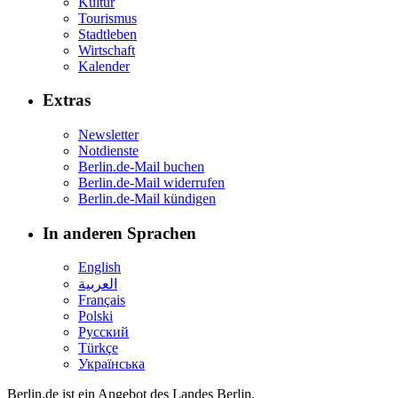
Kultur
Tourismus
Stadtleben
Wirtschaft
Kalender
Extras
Newsletter
Notdienste
Berlin.de-Mail buchen
Berlin.de-Mail widerrufen
Berlin.de-Mail kündigen
In anderen Sprachen
English
العربية
Français
Polski
Русский
Türkçe
Українська
Berlin.de ist ein Angebot des Landes Berlin.