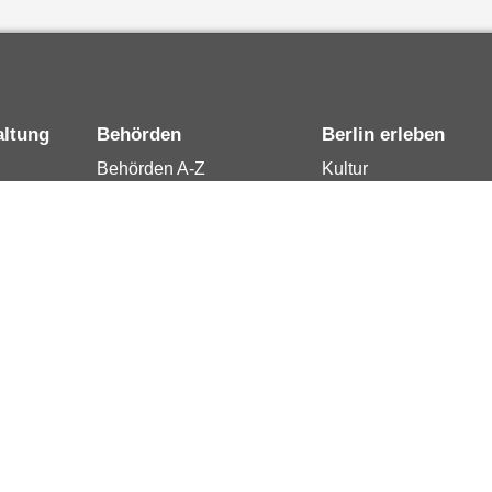
altung
Behörden
Berlin erleben
Behörden A-Z
Kultur
15
Senatsverwaltungen
Tourismus
rung
Bezirksämter
Stadtleben
Bürgerämter
Wirtschaft
 Berlin
Jobcenter
Kalender