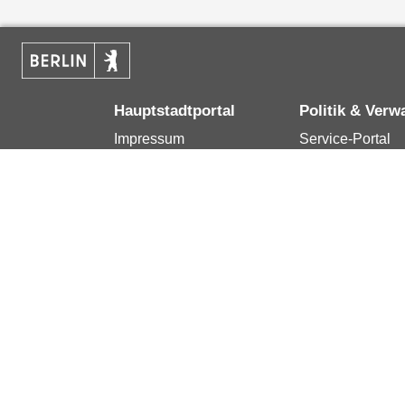
Hauptstadtportal
Politik & Verw
Impressum
Service-Portal
Kontakt
Bürgertelefon 1
Datenschutzerklärung
Terminvereinba
Erklärung zur
Presse
Barrierefreiheit
Karriere im Land
Berlin.de ist ein Angebot des Landes Berlin.