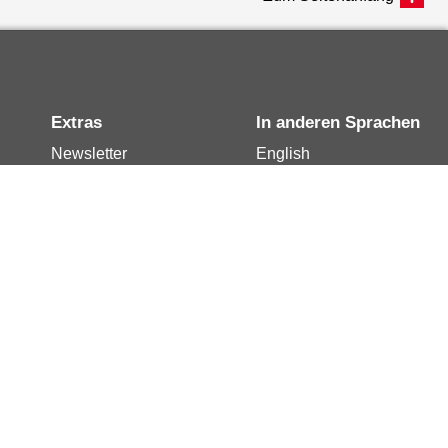
Extras
In anderen Sprachen
Newsletter
English
Notdienste
العربية
Berlin.de-Mail buchen
Français
Berlin.de-Mail
Polski
widerrufen
Русский
Berlin.de-Mail
Türkçe
kündigen
Українська