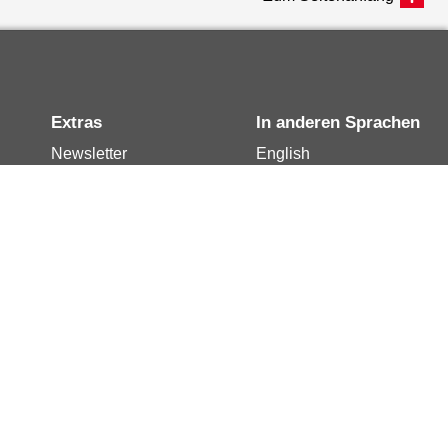
Extras
In anderen Sprachen
Newsletter
English
Notdienste
العربية
Berlin.de-Mail buchen
Français
Berlin.de-Mail
Polski
widerrufen
Русский
Berlin.de-Mail
Türkçe
kündigen
Українська