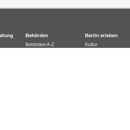
altung
Behörden
Berlin erleben
Behörden A-Z
Kultur
15
Senatsverwaltungen
Tourismus
rung
Bezirksämter
Stadtleben
Bürgerämter
Wirtschaft
 Berlin
Jobcenter
Kalender