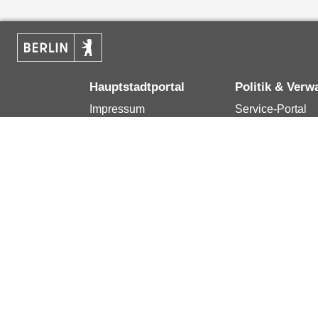
Hauptstadtportal
Politik & Verw
Impressum
Service-Portal
Kontakt
Bürgertelefon 1
Datenschutzerklärung
Terminvereinba
Erklärung zur
Presse
Barrierefreiheit
Karriere im Land
Berlin.de ist ein Angebot des Landes Berlin.