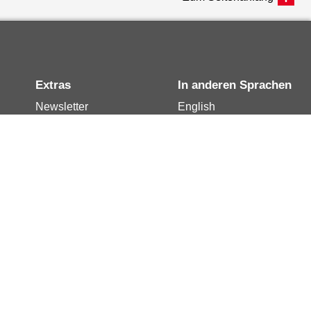
Extras
In anderen Sprachen
Newsletter
English
Notdienste
العربية
Berlin.de-Mail buchen
Français
Berlin.de-Mail
Polski
widerrufen
Русский
Berlin.de-Mail
Türkçe
kündigen
Українська