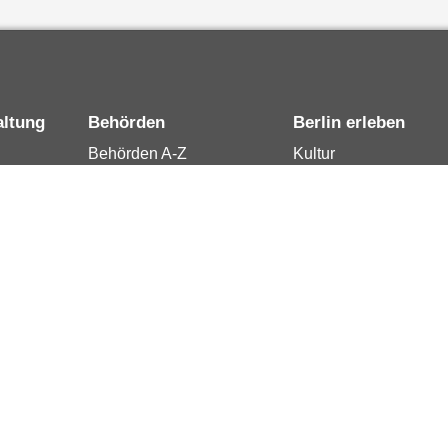
altung
Behörden
Berlin erleben
Behörden A-Z
Kultur
15
Senatsverwaltungen
Tourismus
rung
Bezirksämter
Stadtleben
Bürgerämter
Wirtschaft
 Berlin
Jobcenter
Kalender