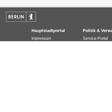
Hauptstadtportal
Politik & Verw
Impressum
Service-Portal
Kontakt
Bürgertelefon 1
Datenschutzerklärung
Terminvereinba
Erklärung zur
Presse
Barrierefreiheit
Karriere im Land
Berlin.de ist ein Angebot des Landes Berlin.