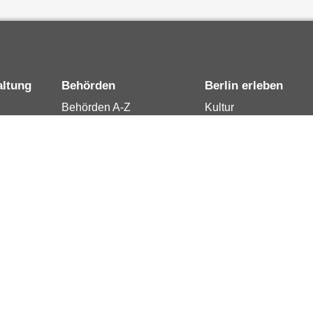
altung
Behörden
Berlin erleben
Behörden A-Z
Kultur
15
Senatsverwaltungen
Tourismus
rung
Bezirksämter
Stadtleben
Bürgerämter
Wirtschaft
 Berlin
Jobcenter
Kalender