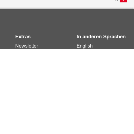
Extras
In anderen Sprachen
Newsletter
English
Notdienste
العربية
Berlin.de-Mail buchen
Français
Berlin.de-Mail
Polski
widerrufen
Русский
Berlin.de-Mail
Türkçe
kündigen
Українська