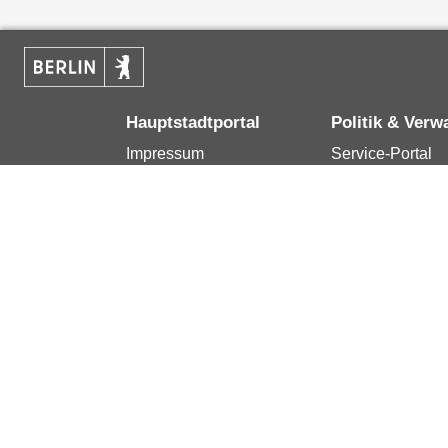
Hauptstadtportal
Politik & Verw
Impressum
Service-Portal
Kontakt
Bürgertelefon 1
Datenschutzerklärung
Terminvereinba
Erklärung zur
Presse
Barrierefreiheit
Karriere im Land
Berlin.de ist ein Angebot des Landes Berlin.