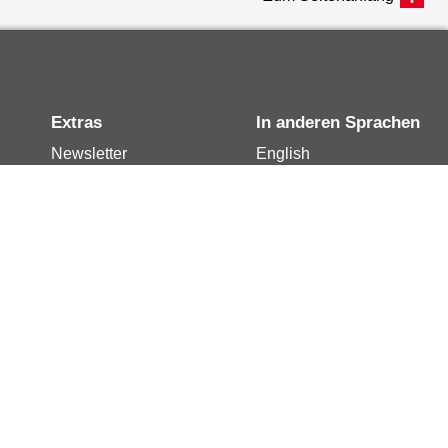
Extras
In anderen Sprachen
Newsletter
English
Notdienste
العربية
Berlin.de-Mail buchen
Français
Berlin.de-Mail
Polski
widerrufen
Русский
Berlin.de-Mail
Türkçe
kündigen
Українська