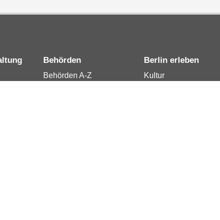
altung
Behörden
Berlin erleben
Behörden A-Z
Kultur
15
Senatsverwaltungen
Tourismus
rung
Bezirksämter
Stadtleben
Bürgerämter
Wirtschaft
 Berlin
Jobcenter
Kalender