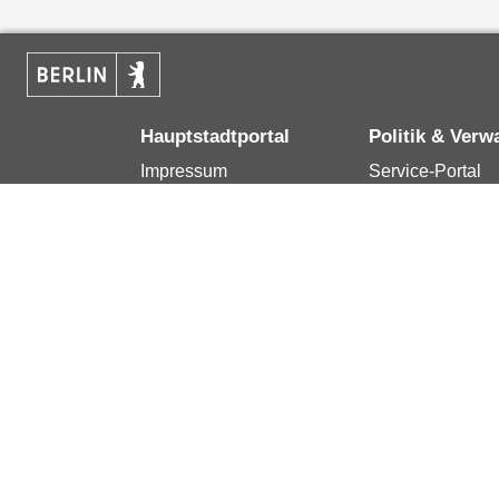
Hauptstadtportal
Politik & Verw
Impressum
Service-Portal
Kontakt
Bürgertelefon 1
Datenschutzerklärung
Terminvereinba
Erklärung zur
Presse
Barrierefreiheit
Karriere im Land
Berlin.de ist ein Angebot des Landes Berlin.