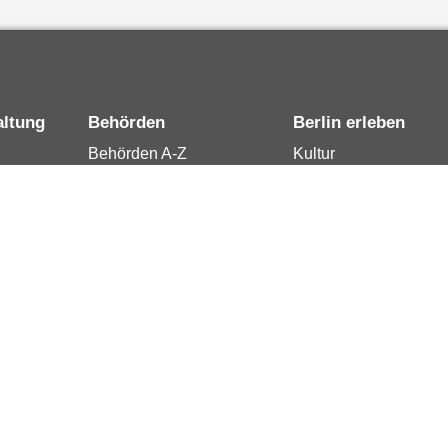
altung
Behörden
Berlin erleben
Behörden A-Z
Kultur
15
Senatsverwaltungen
Tourismus
rung
Bezirksämter
Stadtleben
Bürgerämter
Wirtschaft
 Berlin
Jobcenter
Kalender