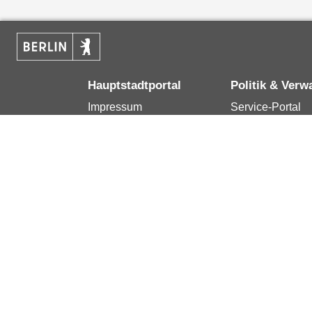
Hauptstadtportal
Politik & Verw
Impressum
Service-Portal
Kontakt
Bürgertelefon 1
Datenschutzerklärung
Terminvereinba
Erklärung zur
Presse
Barrierefreiheit
Karriere im Land
Berlin.de ist ein Angebot des Landes Berlin.