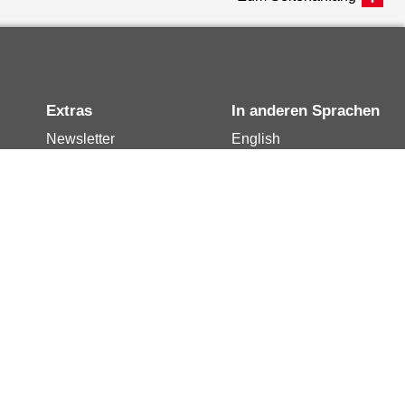
Extras
In anderen Sprachen
Newsletter
English
Notdienste
العربية
Berlin.de-Mail buchen
Français
Berlin.de-Mail
Polski
widerrufen
Русский
Berlin.de-Mail
Türkçe
kündigen
Українська