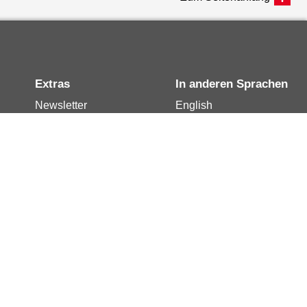
Extras
In anderen Sprachen
Newsletter
English
Notdienste
العربية
Berlin.de-Mail buchen
Français
Berlin.de-Mail
Polski
widerrufen
Русский
Berlin.de-Mail
Türkçe
kündigen
Українська