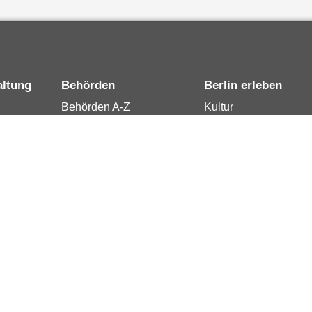
altung
Behörden
Berlin erleben
Behörden A-Z
Kultur
15
Senatsverwaltungen
Tourismus
rung
Bezirksämter
Stadtleben
Bürgerämter
Wirtschaft
 Berlin
Jobcenter
Kalender