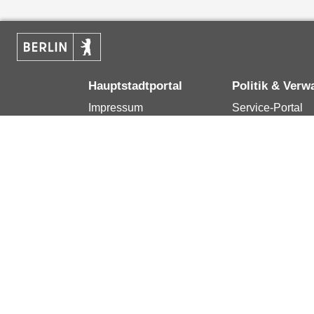
Hauptstadtportal
Politik & Verw
Impressum
Service-Portal
Kontakt
Bürgertelefon 1
Datenschutzerklärung
Terminvereinba
Erklärung zur
Presse
Barrierefreiheit
Karriere im Land
Berlin.de ist ein Angebot des Landes Berlin.