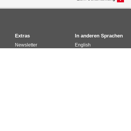
Extras
In anderen Sprachen
Newsletter
English
Notdienste
العربية
Berlin.de-Mail buchen
Français
Berlin.de-Mail
Polski
widerrufen
Русский
Berlin.de-Mail
Türkçe
kündigen
Українська