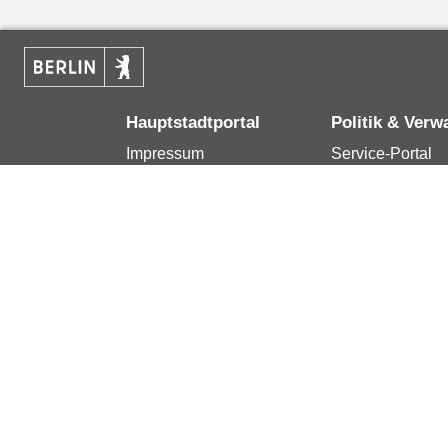
Hauptstadtportal
Politik & Verw
Impressum
Service-Portal
Kontakt
Bürgertelefon 1
Datenschutzerklärung
Terminvereinba
Erklärung zur
Presse
Barrierefreiheit
Karriere im Land
Berlin.de ist ein Angebot des Landes Berlin.