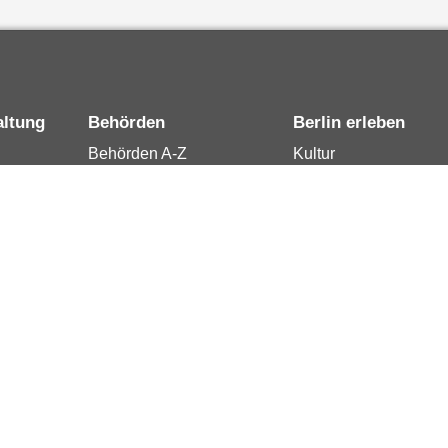
altung
Behörden
Berlin erleben
Behörden A-Z
Kultur
15
Senatsverwaltungen
Tourismus
rung
Bezirksämter
Stadtleben
Bürgerämter
Wirtschaft
 Berlin
Jobcenter
Kalender