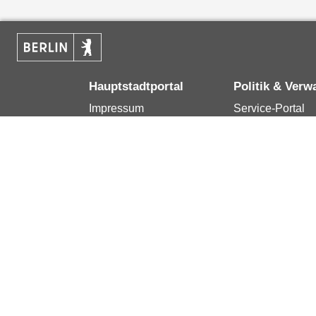
Hauptstadtportal
Politik & Verw
Impressum
Service-Portal
Kontakt
Bürgertelefon 1
Datenschutzerklärung
Terminvereinba
Erklärung zur
Presse
Barrierefreiheit
Karriere im Land
Berlin.de ist ein Angebot des Landes Berlin.