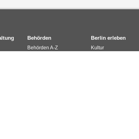
altung
Behörden
Berlin erleben
Behörden A-Z
Kultur
15
Senatsverwaltungen
Tourismus
rung
Bezirksämter
Stadtleben
Bürgerämter
Wirtschaft
 Berlin
Jobcenter
Kalender