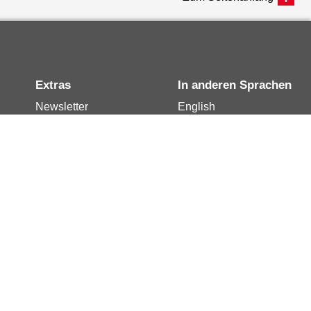
Extras
In anderen Sprachen
Newsletter
English
Notdienste
العربية
Berlin.de-Mail buchen
Français
Berlin.de-Mail
Polski
widerrufen
Русский
Berlin.de-Mail
Türkçe
kündigen
Українська