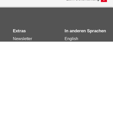
Extras
In anderen Sprachen
Newsletter
English
Notdienste
العربية
Berlin.de-Mail buchen
Français
Berlin.de-Mail
Polski
widerrufen
Русский
Berlin.de-Mail
Türkçe
kündigen
Українська