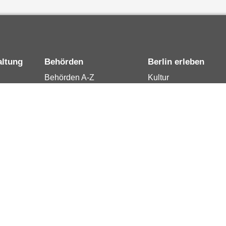
altung
Behörden
Berlin erleben
Behörden A-Z
Kultur
15
Senatsverwaltungen
Tourismus
rung
Bezirksämter
Stadtleben
Bürgerämter
Wirtschaft
 Berlin
Jobcenter
Kalender