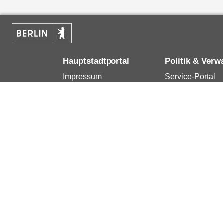
Hauptstadtportal
Politik & Verw
Impressum
Service-Portal
Kontakt
Bürgertelefon 1
Datenschutzerklärung
Terminvereinba
Erklärung zur
Presse
Barrierefreiheit
Karriere im Land
Berlin.de ist ein Angebot des Landes Berlin.