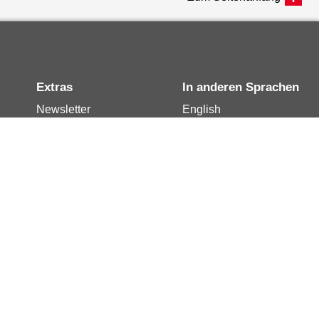
Extras
In anderen Sprachen
Newsletter
English
Notdienste
العربية
Berlin.de-Mail buchen
Français
Berlin.de-Mail
Polski
widerrufen
Русский
Berlin.de-Mail
Türkçe
kündigen
Українська