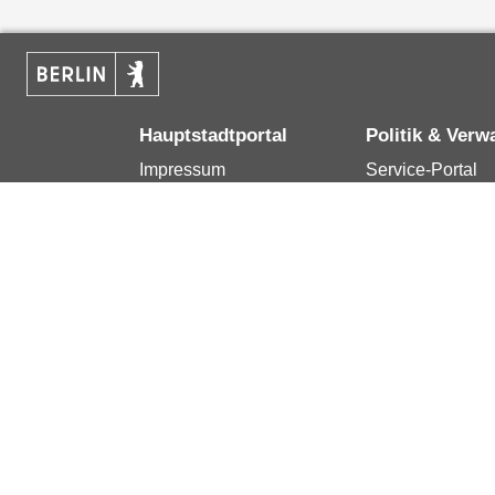
Hauptstadtportal
Politik & Verw
Impressum
Service-Portal
Kontakt
Bürgertelefon 1
Datenschutzerklärung
Terminvereinba
Erklärung zur
Presse
Barrierefreiheit
Karriere im Land
Berlin.de ist ein Angebot des Landes Berlin.