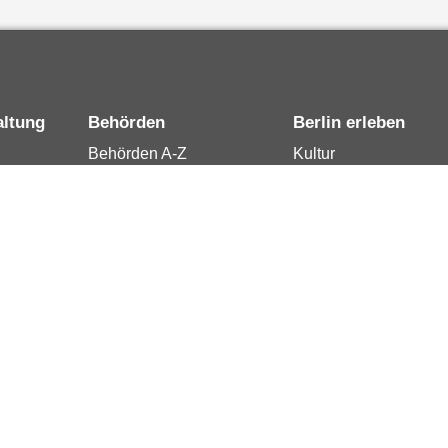
altung
Behörden
Berlin erleben
Behörden A-Z
Kultur
15
Senatsverwaltungen
Tourismus
rung
Bezirksämter
Stadtleben
Bürgerämter
Wirtschaft
 Berlin
Jobcenter
Kalender